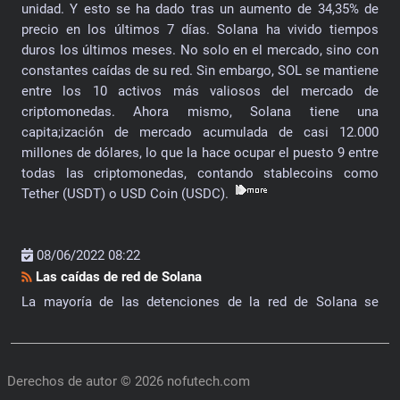
unidad. Y esto se ha dado tras un aumento de 34,35% de
precio en los últimos 7 días. Solana ha vivido tiempos
duros los últimos meses. No solo en el mercado, sino con
constantes caídas de su red. Sin embargo, SOL se mantiene
entre los 10 activos más valiosos del mercado de
criptomonedas. Ahora mismo, Solana tiene una
capita;ización de mercado acumulada de casi 12.000
millones de dólares, lo que la hace ocupar el puesto 9 entre
todas las criptomonedas, contando stablecoins como
Tether (USDT) o USD Coin (USDC).
08/06/2022 08:22
Las caídas de red de Solana
La mayoría de las detenciones de la red de Solana se
originan por la saturación provocada por más
transacciones de las que puede soportar, lo que ocasiona
el colapso. La red no abastece, por la falta de validadores,
Derechos de autor © 2026
nofutech.com
al intentar movilizar niveles considerables de actividad. A